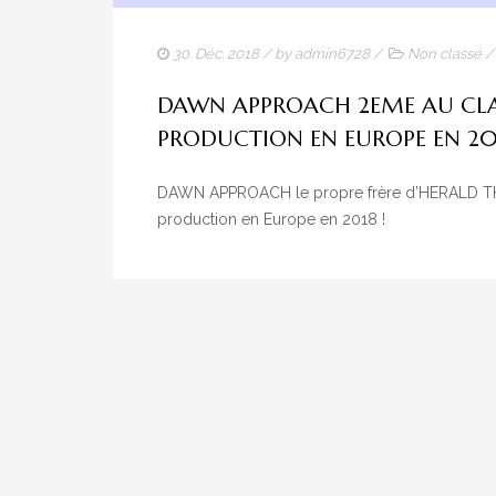
30. Déc. 2018
/ by
admin6728
/
Non classé
DAWN APPROACH 2EME AU CLA
PRODUCTION EN EUROPE EN 20
DAWN APPROACH le propre frère d’HERALD TH
production en Europe en 2018 !